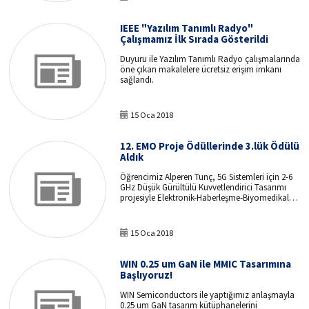
IEEE "Yazılım Tanımlı Radyo"
Çalışmamız İlk Sırada Gösterildi
Duyuru ile Yazılım Tanımlı Radyo çalışmalarında
öne çıkan makalelere ücretsiz erişim imkanı
sağlandı.
15 Oca 2018
12. EMO Proje Ödüllerinde 3.lük Ödülü
Aldık
Öğrencimiz Alperen Tunç, 5G Sistemleri için 2-6
GHz Düşük Gürültülü Kuvvetlendirici Tasarımı
projesiyle Elektronik-Haberleşme-Biyomedikal
alanında 3.lük ödülüne layık görülmüştür.
15 Oca 2018
WIN 0.25 um GaN ile MMIC Tasarımına
Başlıyoruz!
WIN Semiconductors ile yaptığımız anlaşmayla
0.25 um GaN tasarım kütüphanelerini